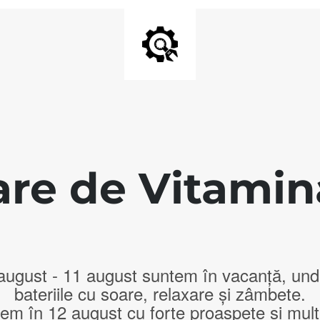
are de Vitamina
 august - 11 august suntem în vacanță, un
bateriile cu soare, relaxare și zâmbete.
em în 12 august cu forțe proaspete și mult