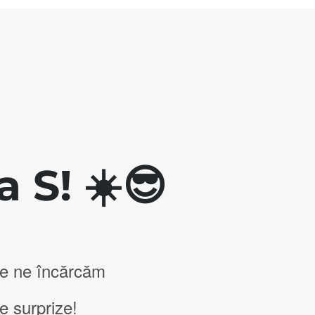
 S! ☀️😎
de ne încărcăm
e surprize!