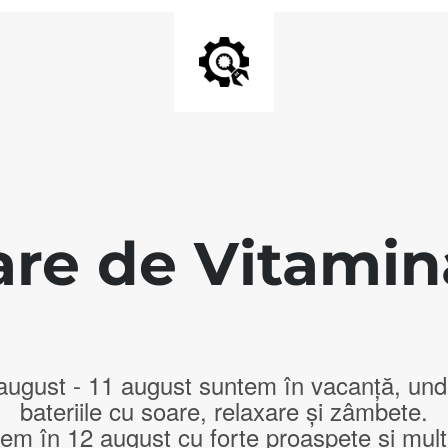
are de Vitamina
 august - 11 august suntem în vacanță, un
bateriile cu soare, relaxare și zâmbete.
em în 12 august cu forțe proaspete și mult