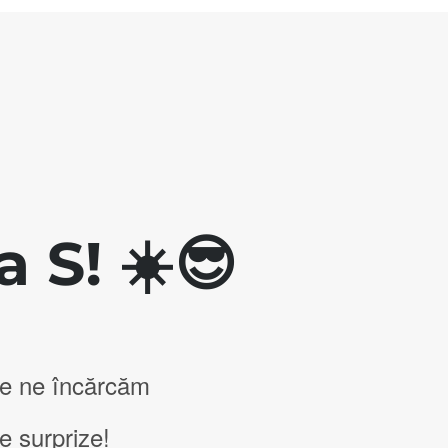
 S! ☀️😎
de ne încărcăm
e surprize!